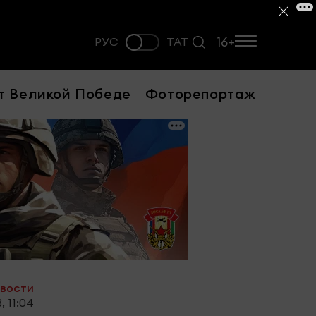
16+
РУС
ТАТ
т Великой Победе
Фоторепортаж
овости
, 11:04