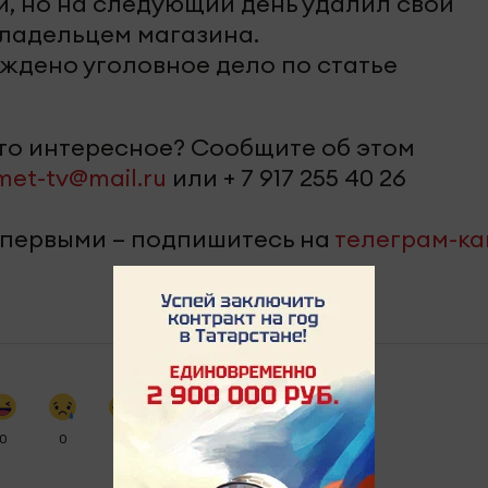
ги, но на следующий день удалил свой
владельцем магазина.
ждено уголовное дело по статье
-то интересное? Сообщите об этом
met-tv@mail.ru
или + 7 917 255 40 26
 первыми – подпишитесь на
телеграм-к
0
0
0
0