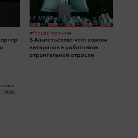
#Город и горожане
#Поле
вартир
В Альметьевске чествовали
Межд
за
ветеранов и работников
инте
строительной отрасли
дома
рожане
, 10:36
0