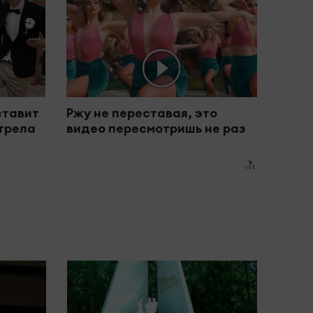
ставит
Ржу не переставая, это
отрела
видео пересмотришь не раз