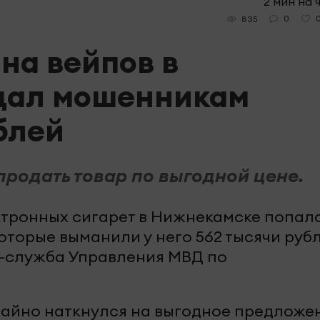
2 мин на 
0
835
на вейпов в
дал мошенникам
блей
одать товар по выгодной цене.
тронных сигарет в Нижнекамске попал
оторые выманили у него 562 тысячи рубл
с-служба Управления МВД по
чайно наткнулся на выгодное предложе