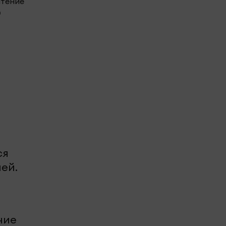
чтение
0
ся
ей.
ние