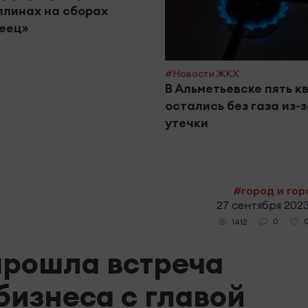
линах на сборах
еец»
#Новости ЖКХ
В Альметьевске пять к
остались без газа из-
утечки
#город и го
27 сентября 2023
0
1412
прошла встреча
бизнеса с главой