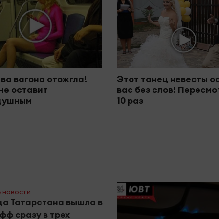
ва вагона отожгла!
Этот танец невесты о
не оставит
вас без слов! Пересм
душным
10 раз
 новости
а Татарстана вышла в
фф сразу в трех