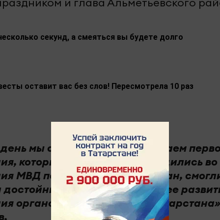
праздником и глава Альметьевского ра
несколько секунд, а смеяться вы будете долго
весты оставит вас без слов! Пересмотрела 10 раз
 день мы с уважением вспоминаем перв
ия, которые долгие годы находились во
ия МВД по Республике Татарстан, смогл
ли достойный вклад в дальнейшее развит
ия органов внутренних дел Татарстана»
в.