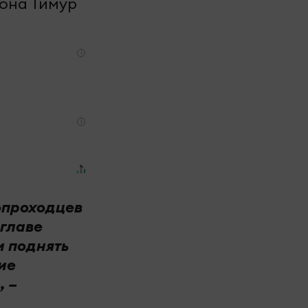
йона Тимур
i
i
опроходцев
 главе
и поднять
ие
, –