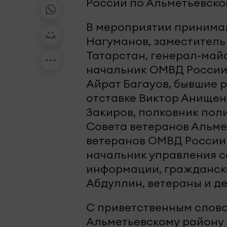
России по Альметьевско
В мероприятии принимал
Нагуманов, заместител
Татарстан, генерал-май
начальник ОМВД России
Айрат Багауов, бывшие 
отставке Виктор Анищен
Закиров, полковник пол
Совета ветеранов Альме
ветеранов ОМВД России 
начальник управления с
информации, гражданск
Абдуллин, ветераны и д
С приветственным слово
Альметьевскому району 