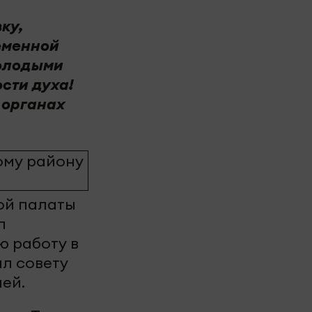
ку,
еменной
молодыми
сти духа!
 органах
ой палаты
л
ю работу в
л совету
ей.