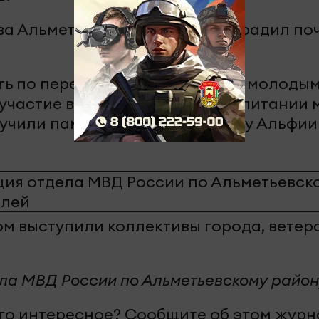
ва Альметьевского района наградил п
ть по передаче богатого опыта молоды
а участие в патриотическом воспитании
учили памятные медали и книгу Альфи
ом выступили коллективы города, ветер
ла МВД России по Альметьевскому район
-то интересное? Сообщите об этом жур