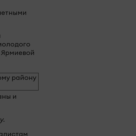
очетными
м
 молодого
и Ярмиевой
аны и
у.
налистам