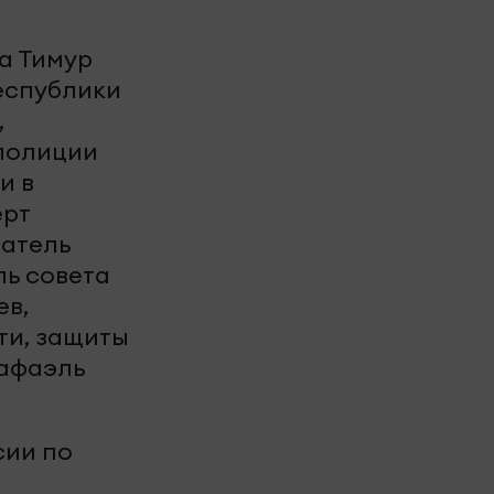
а Тимур
еспублики
,
полиции
и в
ерт
датель
ь совета
ев,
ти, защиты
Рафаэль
сии по