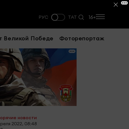
16+
РУС
ТАТ
т Великой Победе
Фоторепортаж
орячие новости
реля 2022, 08:48