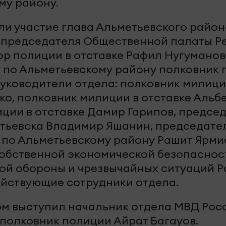
му району.
и участие глава Альметьевского район
ь председателя Общественной палаты Р
ор полиции в отставке Рафил Нугуманов
 по Альметьевскому району полковник 
руководители отдела: полковник милици
ко, полковник милиции в отставке Альб
иции в отставке Дамир Гарипов, предсе
тьевска Владимир Яшанин, председател
по Альметьевскому району Рашит Ярми
обственной экономической безопаснос
ой обороны и чрезвычайных ситуаций 
ействующие сотрудники отдела.
м выступил начальник отдела МВД Рос
полковник полиции Айрат Багауов.