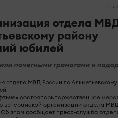
251
анизация отдела МВ
тьевскому району
ний юбилей
или почетными грамотами и подар
ефтьче» состоялось торжественное меро
ю ветеранской организации отдела МВД
 Об этом сообщает пресс-служба отде