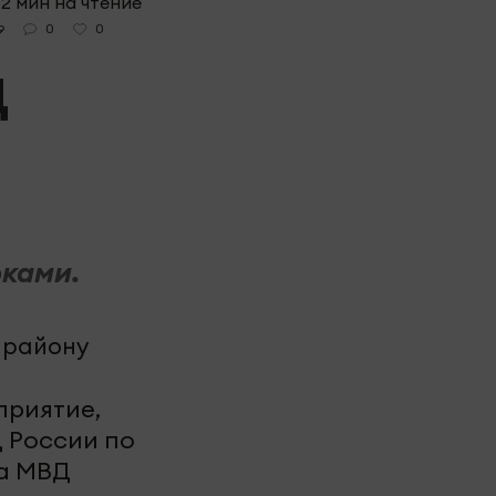
2 мин на чтение
0
0
9
Д
ками.
приятие,
 России по
ла МВД