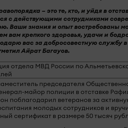
вопорядка – это те, кто, и уйдя в отстав
ься с действующими сотрудниками совр
ою. Ваши знания и опыт востребованы 
м вам крепкого здоровья, удачи и бодро
годарю вас за добросовестную службу в
тметил Айрат Багауов.
 заместитель председателя Общественн
генерал-майор полиции в отставке Рафи
 он поблагодарил ветеранов за активну
оспитания молодых сотрудников и вручи
ный сертификат в размере 50 тысяч рубл