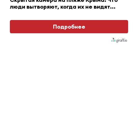
i
люди вытворяют, когда их не видят...
Подробнее
Скрытые признаки рака: на такое никто не
обращает внимание, а зря!