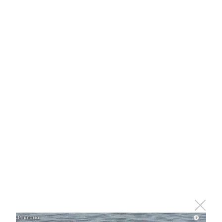
Оставьте реакцию на
прочитанный
материал
0
0
0
0
0
Комментарии
i