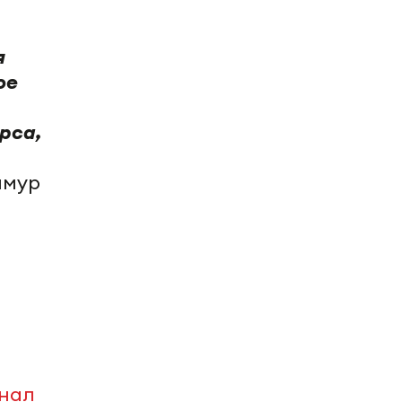
я
ое
рса,
имур
анал