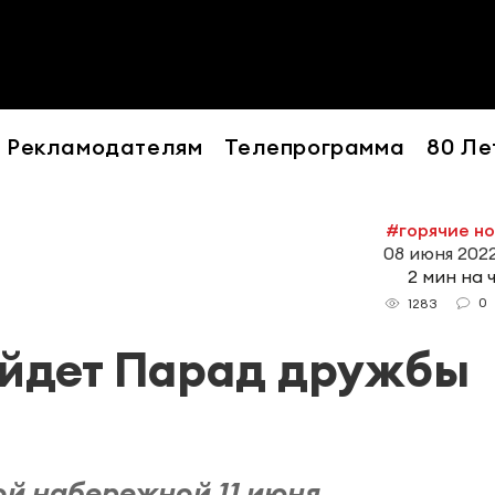
Рекламодателям
Телепрограмма
80 Ле
#горячие н
08 июня 2022
2 мин на 
0
1283
ойдет Парад дружбы
й набережной 11 июня.