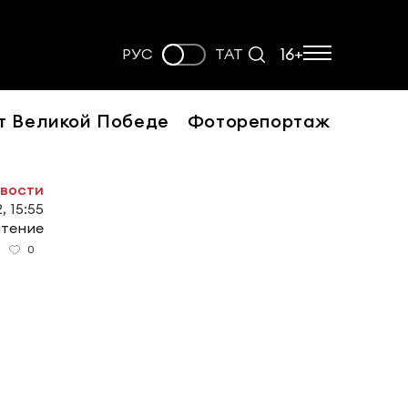
16+
РУС
ТАТ
т Великой Победе
Фоторепортаж
овости
, 15:55
чтение
0