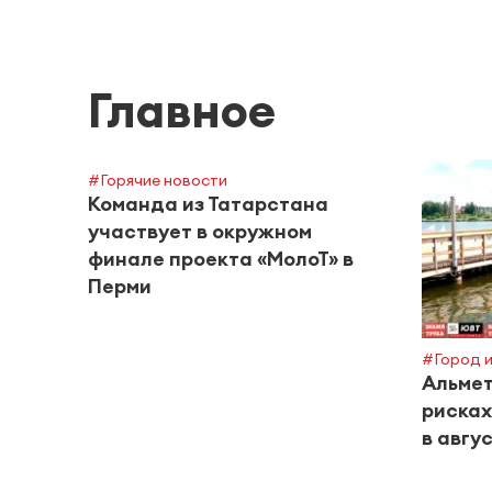
Главное
#Горячие новости
Команда из Татарстана
участвует в окружном
финале проекта «МолоТ» в
Перми
#Город и
Альмет
рисках
в авгу