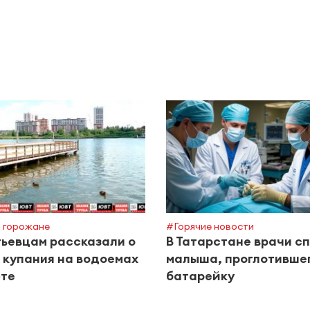
 горожане
#Горячие новости
ьевцам рассказали о
В Татарстане врачи с
 купания на водоемах
малыша, проглотивше
сте
батарейку