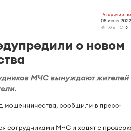
#горячие н
08 июня 2022
0
1536
едупредили о новом
ства
удников МЧС вынуждают жителей
тели.
д мошенничества, сообщили в пресс-
я сотрудниками МЧС и ходят с провер