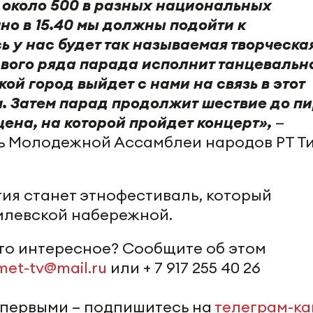
 около 500 в разных национальных
но в 15.40 мы должны подойти к
 у нас будет так называемая творческа
рвого ряда парада исполнит танцевальн
кой город выйдет с нами на связь в этот
м. Затем парад продолжит шествие до пи
цена, на которой пройдет концерт»,
—
ь Молодежной Ассамблеи народов РТ Т
я станет этнофестиваль, который
млевской набережной.
-то интересное? Сообщите об этом
met-tv@mail.ru
или + 7 917 255 40 26
 первыми – подпишитесь на
телеграм-к