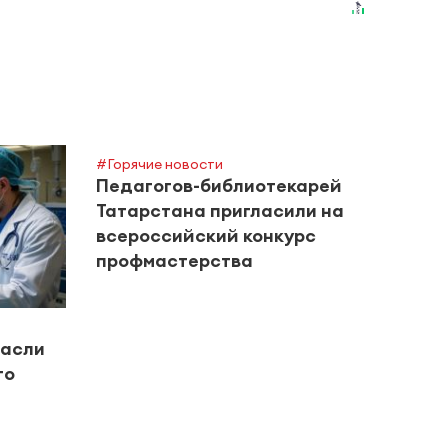
#Горячие новости
Педагогов-библиотекарей
Татарстана пригласили на
всероссийский конкурс
профмастерства
#Ново
пасли
УК «
го
посл
улиц