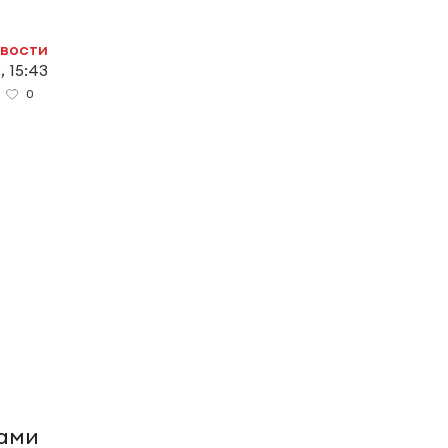
овости
, 15:43
0
ками