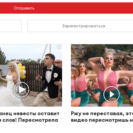
Отправить
Зарегистрироваться
i
анец невесты оставит
Ржу не переставая, эт
з слов! Пересмотрела
видео пересмотришь н