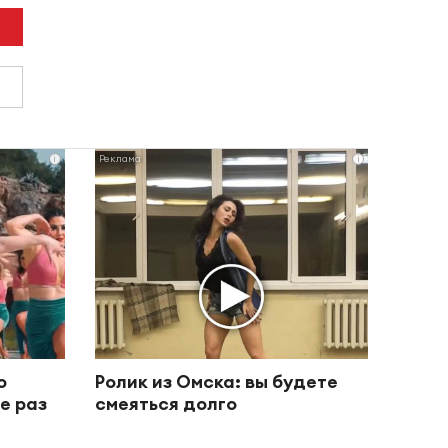
i
i
о
Ролик из Омска: вы будете
е раз
смеяться долго