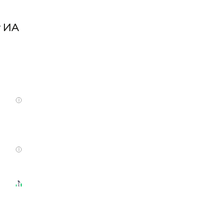
т ИА
i
i