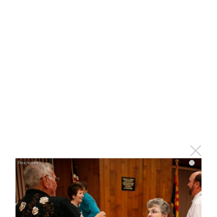
Королева вагона отожгла! Видео не оставит
равнодушным
i
i