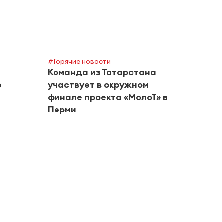
#Горячие новости
Команда из Татарстана
ю
участвует в окружном
финале проекта «МолоТ» в
Перми
#Город
Альм
риск
в авг