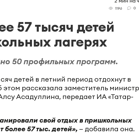
2 мин на 
0
1196
ее 57 тысяч детей
кольных лагерях
ано 50 профильных программ.
ысяч детей в летний период отдохнут в
б этом рассказала заместитель минист
Алсу Асадуллина, передает ИА «Татар-
планировали свой отдых в пришкольных
т более 57 тыс. детей»,
— добавила она.