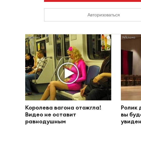
Авторизоваться
i
Королева вагона отожгла!
Ролик 
Видео не оставит
вы буд
равнодушным
увиден