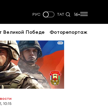
16+
РУС
ТАТ
т Великой Победе
Фоторепортаж
овости
, 10:15