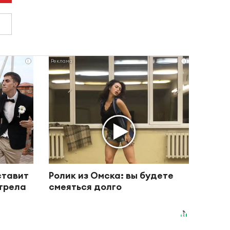
i
i
ставит
Ролик из Омска: вы будете
отрела
смеяться долго