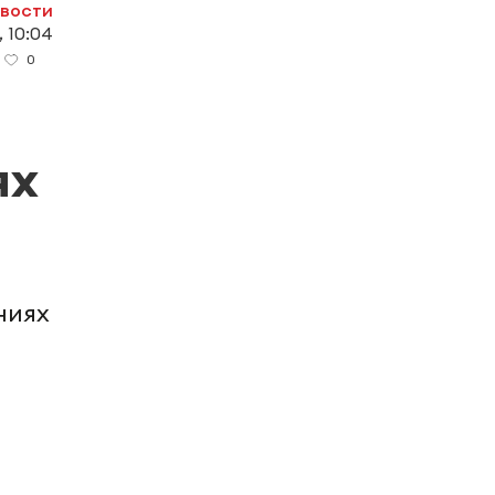
овости
 10:04
0
ях
ниях