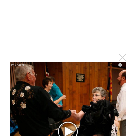
Королева вагона отожгла! Видео не оставит
равнодушным
i
i