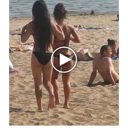
Королева вагона отожгла! Видео не оставит
равнодушным
i