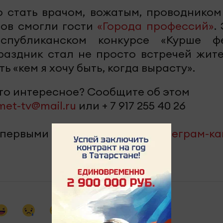
о стать врачом, вожатым, проводником
сов смогли гости
«Города профессий»
.
спубликанском конкурсе «Курше фе
аздник стал не просто встречей жите
 «кем я хочу быть, когда вырасту».
-то интересное? Сообщите об этом
met-tv@mail.ru
или + 7 917 255 40 26
 первыми – подпишитесь на
телеграм-к