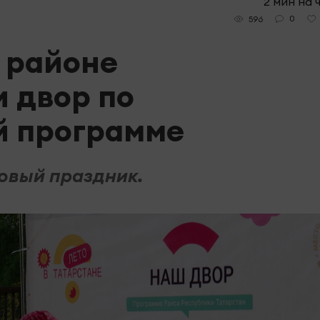
2 мин на 
0
596
 районе
 двор по
й программе
овый праздник.