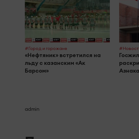
#Город и горожане
#Новост
«Нефтяник» встретился на
Госжил
льду с казанским «Ак
раскри
Барсом»
Азнака
admin