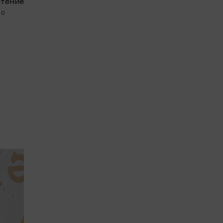
чтение
0