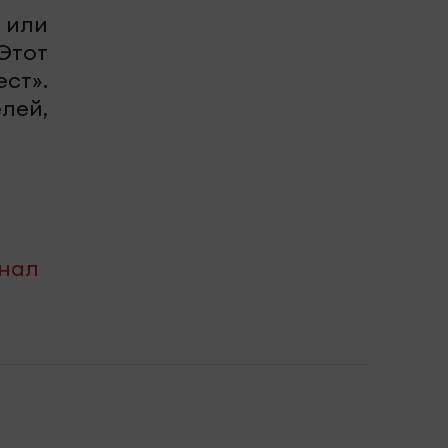
 или
 Этот
ст».
лей,
анал