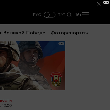
16+
РУС
ТАТ
т Великой Победе
Фоторепортаж
овости
, 12:00