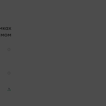
мках
амом
i
i