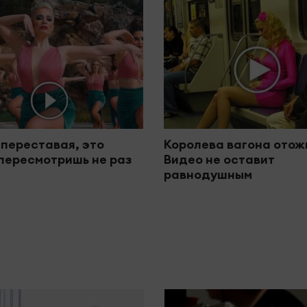
 переставая, это
Королева вагона отож
пересмотришь не раз
Видео не оставит
равнодушным