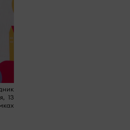
дник
, 13
мках