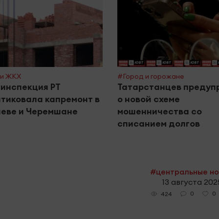
и ЖКХ
#Город и горожане
инспекция РТ
Татарстанцев предуп
тиковала капремонт в
о новой схеме
еве и Черемшане
мошенничества со
списанием долгов
#центральные н
13 августа 2025
0
0
424