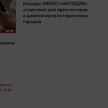
Конкурс «РЕБУС: НАСЛЕДИЕ»
стартовал для архитекторов
и девелоперов исторических
городов
#Горяч
редили
Астр
на 9 
овости
, 11:35