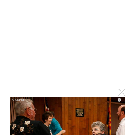
Королева вагона отожгла! Видео не оставит
равнодушным
i
i