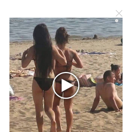
материал
i
0
0
0
0
0
Комментарии
Отправить
Зарегистрироваться
Авторизоваться