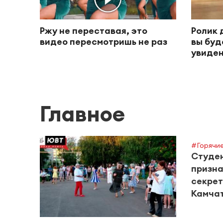
Ржу не переставая, это
Ролик 
видео пересмотришь не раз
вы буд
увиден
Главное
#Горячие
Студен
призна
секрет
Камча