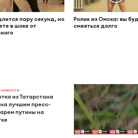
длится пару секунд, но
Ролик из Омска: вы бу
ете в шоке от
смеяться долго
ного
 новости
тка из Татарстана
на лучшим пресс-
арем путины на
тке