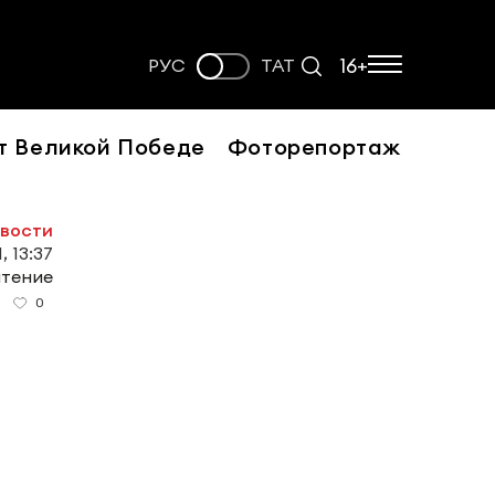
16+
РУС
ТАТ
т Великой Победе
Фоторепортаж
овости
, 13:37
чтение
0