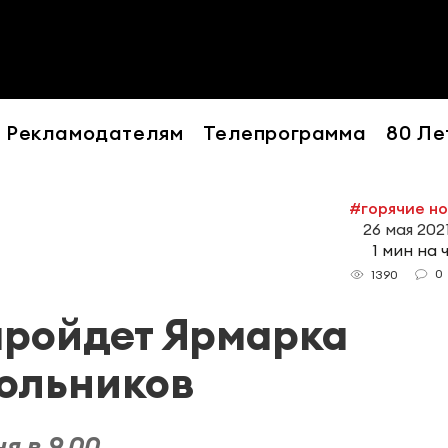
Рекламодателям
Телепрограмма
80 Ле
#горячие н
26 мая 2021
1 мин на 
0
1390
пройдет Ярмарка
ольников
 в 9.00.