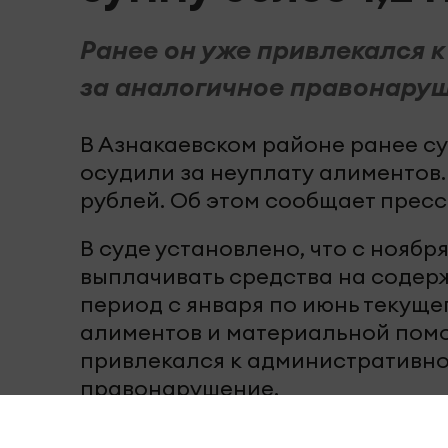
Ранее он уже привлекался 
за аналогичное правонару
В Азнакаевском районе ранее с
осудили за неуплату алиментов.
рублей. Об этом сообщает пресс
В суде установлено, что с ноябр
выплачивать средства на содер
период с января по июнь текуще
алиментов и материальной помо
привлекался к административно
правонарушение.
Ролик длится несколько с