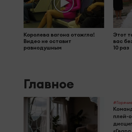
Королева вагона отожгла!
Этот т
Видео не оставит
вас бе
равнодушным
10 раз
Главное
#Горячие
Команд
плей-о
дисцип
«Гвард