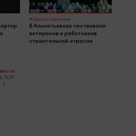
#Город и горожане
#Поле
вартир
В Альметьевске чествовали
Межд
за
ветеранов и работников
инте
строительной отрасли
дома
овости
, 11:37
0