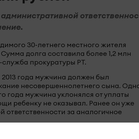
к административной ответственнос
шение.
удимого 30-летнего местного жителя
 Сумма долга составила более 1,2 млн
-служба прокуратуры РТ.
я 2013 года мужчина должен был
жание несовершеннолетнего сына. Одна
го года мужчина уклонялся от уплаты
щи ребенку не оказывал. Ранее он уже
й ответственности за аналогичное
екунд, а смеяться вы будете долго