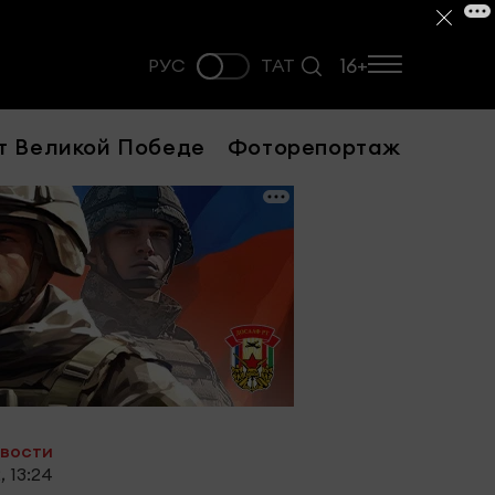
16+
РУС
ТАТ
т Великой Победе
Фоторепортаж
овости
, 13:24