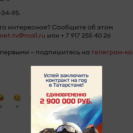
34-95.
-то интересное? Сообщите об этом
met-tv@mail.ru
или + 7 917 255 40 26
 первыми – подпишитесь на
телеграм-к
0
0
0
0