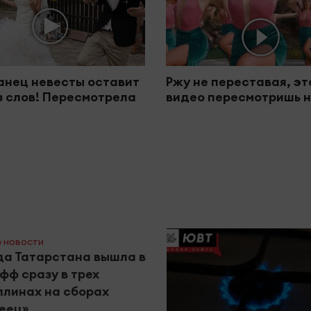
анец невесты оставит
Ржу не переставая, эт
з слов! Пересмотрела
видео пересмотришь н
 новости
а Татарстана вышла в
фф сразу в трех
линах на сборах
еец»