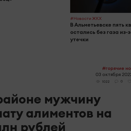
#Новости ЖКХ
В Альметьевске пять к
остались без газа из-
утечки
#горячие н
03 октября 2022
0
1022
 районе мужчину
лату алиментов на
млн рублей