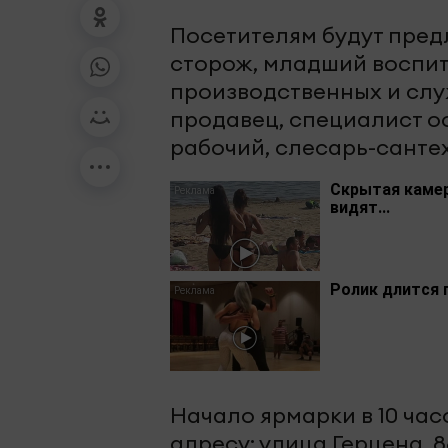
Посетителям будут пред
сторож, младший воспит
производственных и слу
продавец, специалист 
рабочий, слесарь-санте
Скрытая камер
видят...
Ролик длится 
Начало ярмарки в 10 час
адресу: улица Герцена, 8