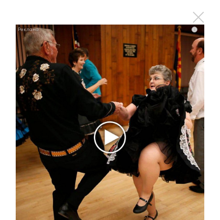
i
i
Ролик длится пару секунд, но вы будете в шоке
от увиденного
i