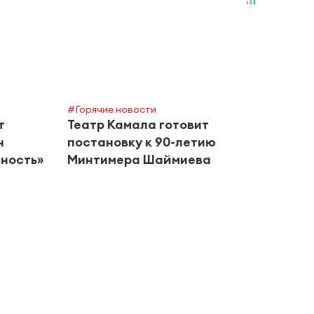
#Горячие новости
#Горяч
т
Театр Камала готовит
Кома
н
постановку к 90-летию
учас
ность»
Минтимера Шаймиева
фина
Перм