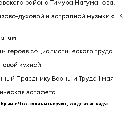
евского района Тимура Нагуманова.
азово-духовой и эстрадной музыки «НК
матам
там героев социалистического труда
олевой кухней
нный Празднику Весны и Труда 1 мая
тическая эстафета
Крыма: Что люди вытворяют, когда их не видят...