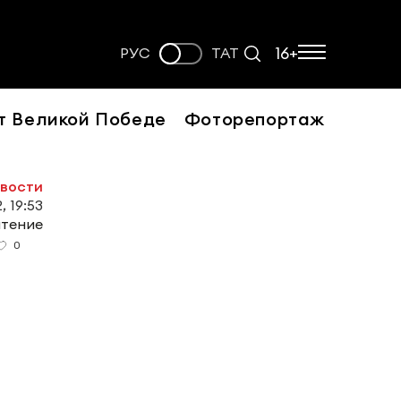
16+
РУС
ТАТ
т Великой Победе
Фоторепортаж
овости
, 19:53
чтение
0