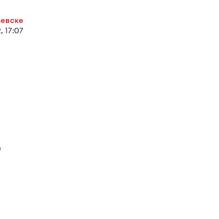
ьевске
, 17:07
а