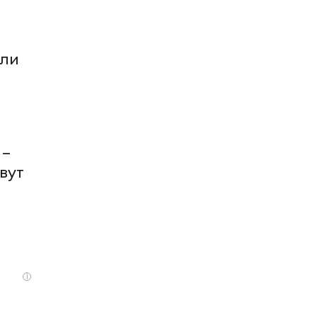
или
 –
вут
i