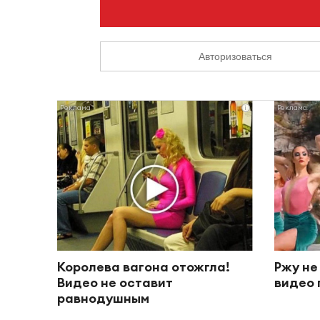
Авторизоваться
i
Королева вагона отожгла!
Ржу не
Видео не оставит
видео 
равнодушным