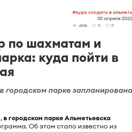
#куда сходить в альмет
30 апреля 2022
0
0
6538
р по шахматам и
арка: куда пойти в
мая
 в городском парке запланирован
а,
в городском парке Альметьевска
рамма. Об этом стало известно из