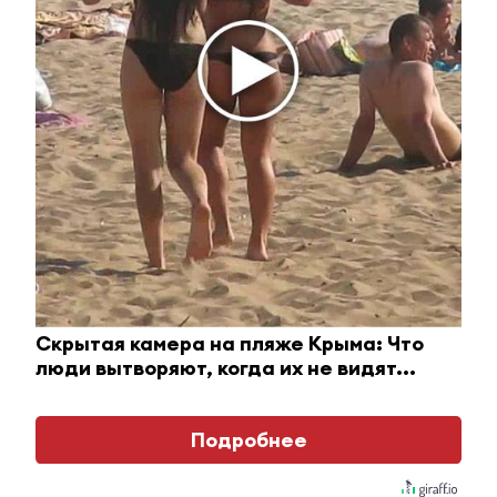
– Храм на Пушкина;
– гостиница «Нефтяник»;
– Ленина, 21а, «Вкусно и точка»;
– Ленина, 15, Шешмаоил;
– Ленина, 21, Молодежный центр.
Увидели или узнали что-то интересное?
Сообщите об этом журналистам
ЮВТ-24:
almet-tv@mail.ru
или + 7 917 255
40 26
Скрытая камера на пляже Крыма: Что
люди вытворяют, когда их не видят...
Узнавайте все новости первыми –
►
подпишитесь на
телеграм-канал
Подробнее
ЮВТ-24!