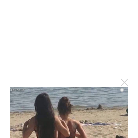
отключат холодное водоснабжение по ул.
Ленина от Радищева до пр. Тукая.
Под отключение попали следующие адреса:
– Ленина 11, 17, 19, 23, 25, 27, 29, 8, 12, 16, 20, 22,
24, 26, 30, 34;
– ул. Чехова, 35;
– Островского, 3, 9, 11;
Скрытая камера на пляже
i
Крыма: Что люди вытворяют,
когда их не видят...
i
Смолов призвал российских
i
футболистов покинуть страну