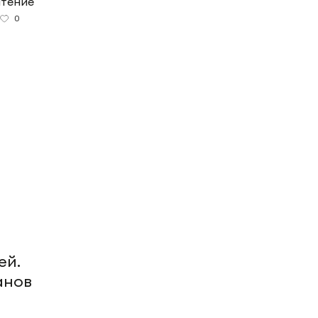
чтение
0
ей.
анов