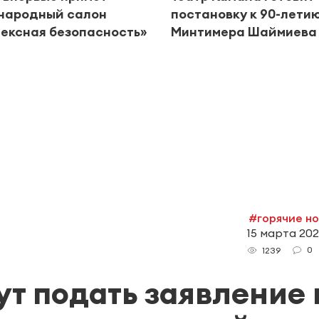
народный салон
постановку к 90-лети
ексная безопасность»
Минтимера Шаймиева
#горячие н
15 марта 2022
0
1239
ут подать заявление 