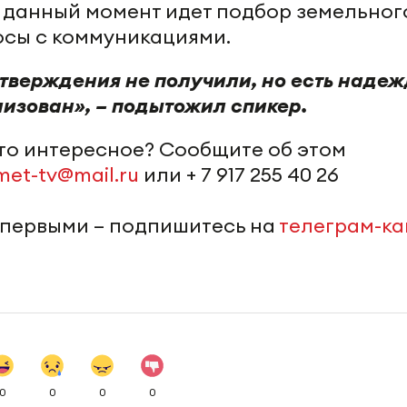
 данный момент идет подбор земельног
осы с коммуникациями.
тверждения не получили, но есть надеж
лизован», – подытожил спикер.
-то интересное? Сообщите об этом
met-tv@mail.ru
или + 7 917 255 40 26
 первыми – подпишитесь на
телеграм-к
0
0
0
0