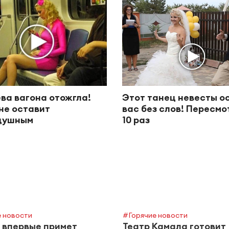
ва вагона отожгла!
Этот танец невесты о
не оставит
вас без слов! Пересм
душным
10 раз
 новости
#Горячие новости
 впервые примет
Театр Камала готовит