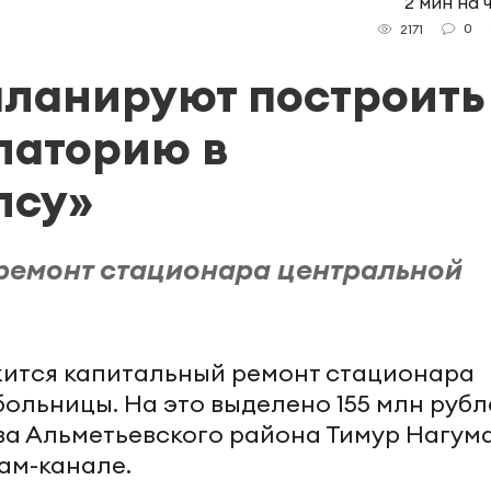
2 мин на 
0
2171
планируют построить
латорию в
лсу»
ремонт стационара центральной
жится капитальный ремонт стационара
ольницы. На это выделено 155 млн рубл
ва Альметьевского района Тимур Нагум
ам-канале.