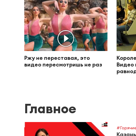
Ржу не переставая, это
Короле
видео пересмотришь не раз
Видео 
равно
Главное
#Горячие
Казань