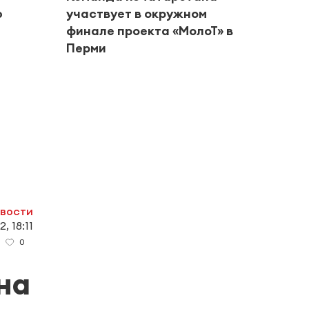
ю
участвует в окружном
финале проекта «МолоТ» в
Перми
#Город
Альм
риск
в авг
овости
, 18:11
0
на