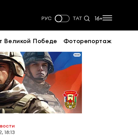
16+
РУС
ТАТ
т Великой Победе
Фоторепортаж
овости
, 18:13