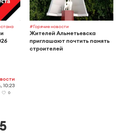
рстана
#Горячие новости
#Поле
ти
Жителей Альметьевска
Росп
026
приглашают почтить память
сове
строителей
басс
овости
, 10:23
0
5