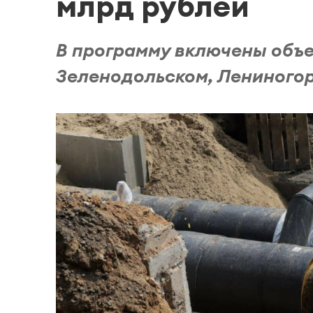
млрд рублей
В программу включены объе
Зеленодольском, Лениногор