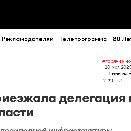
Рекламодателям
Телепрограмма
80 Ле
#горячие н
20 мая 2025
1 мин на 
0
712
риезжала делегация 
ласти
велосипедной инфраструктуры.