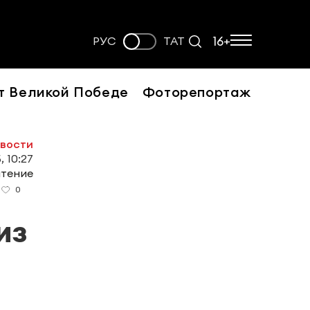
16+
РУС
ТАТ
т Великой Победе
Фоторепортаж
овости
, 10:27
чтение
0
из