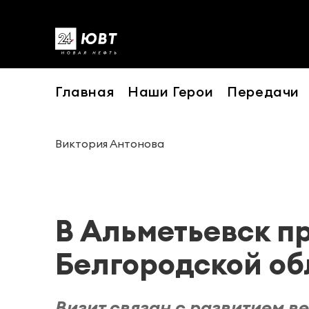
Главная
Наши Герои
Передачи
Виктория Антонова
В Альметьевск п
Белгородской об
Визит связан с развитием 