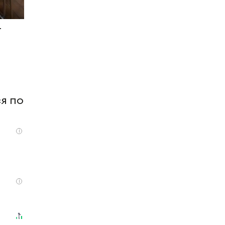
т
я по
i
i