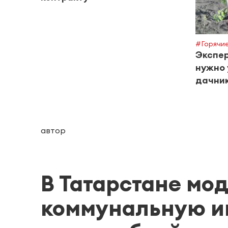
#Горячие
Экспер
нужно 
дачник
автор
В Татарстане мо
коммунальную ин