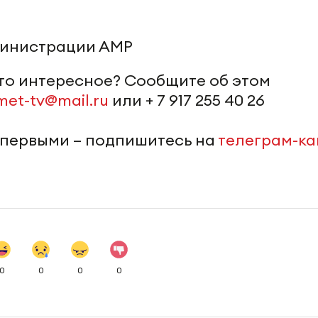
министрации АМР
-то интересное? Сообщите об этом
met-tv@mail.ru
или + 7 917 255 40 26
 первыми – подпишитесь на
телеграм-к
0
0
0
0