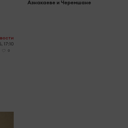
Азнакаеве и Черемшане
моше
спис
овости
, 17:10
0