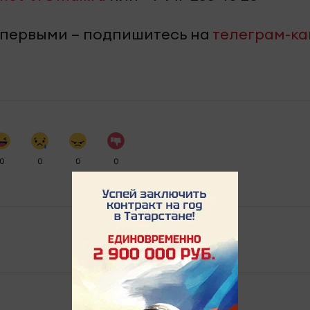
 первыми – подпишитесь на
телеграм-к
0
0
0
0