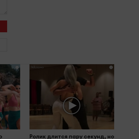
i
i
о
Ролик длится пару секунд, но