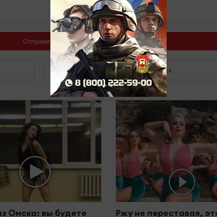
Отправить
Зарегистрироваться
i
из Омска: вы будете
Ржу не переставая, эт