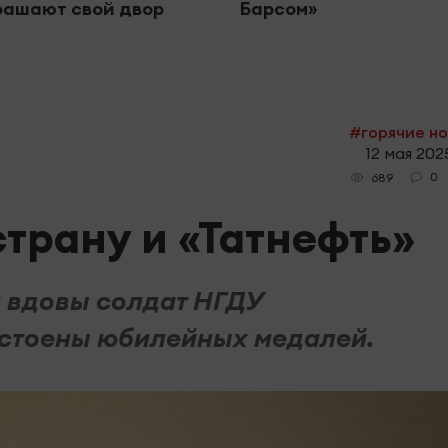
рашают свой двор
Барсом»
#горячие н
12 мая 2025
0
689
трану и «Татнефть»
и вдовы солдат НГДУ
остоены юбилейных медалей.