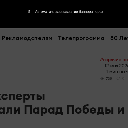
4
Автоматическое закрытие баннера через
Рекламодателям
Телепрограмма
80 Ле
#горячие н
12 мая 2025
1 мин на 
0
735
ксперты
али Парад Победы и