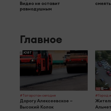
Видео не оставит
смеять
равнодушным
Главное
#Татарстан сегодня
#Город и
Дорогу Алексеевское –
Жители
Высокий Колок
Альмет