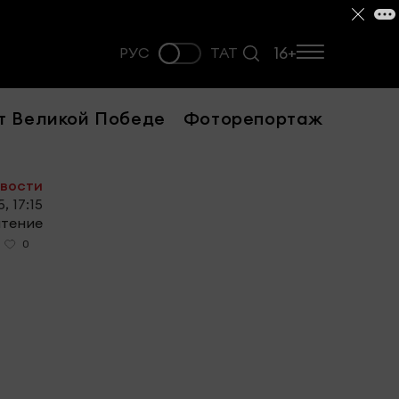
16+
РУС
ТАТ
т Великой Победе
Фоторепортаж
овости
, 17:15
чтение
0