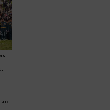
ых
.
 что