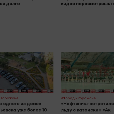
ся долго
видео пересмотришь н
 горожане
#Город и горожане
 одного из домов
«Нефтяник» встретилс
ьевска уже более 10
льду с казанским «Ак