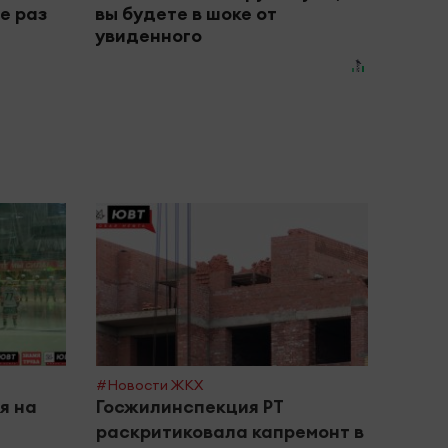
е раз
вы будете в шоке от
увиденного
#Новости ЖКХ
#Город
я на
Госжилинспекция РТ
Тата
раскритиковала капремонт в
о но