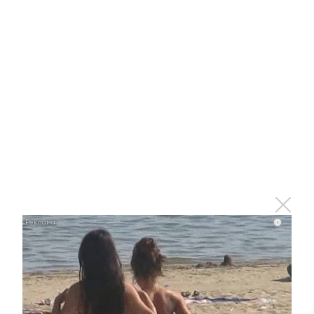
01 мая 2025, 10:48
0
0
669
В Альметьевском парке отметили 1
мая
Несмотря на дождь, альметьевцы посетили
праздничные мероприятия.
i