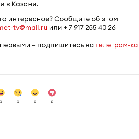
и в Казани.
-то интересное? Сообщите об этом
met-tv@mail.ru
или + 7 917 255 40 26
 первыми – подпишитесь на
телеграм-к
0
0
0
0