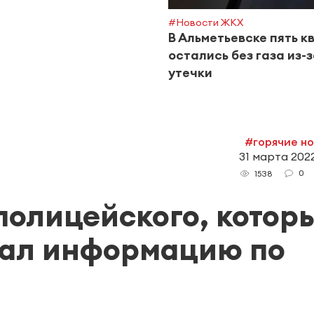
#Новости ЖКХ
В Альметьевске пять к
остались без газа из-
утечки
#горячие н
31 марта 2022
0
1538
 полицейского, котор
рал информацию по