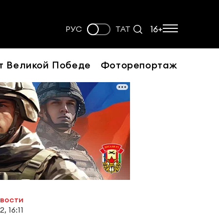
16+
РУС
ТАТ
т Великой Победе
Фоторепортаж
овости
, 16:11