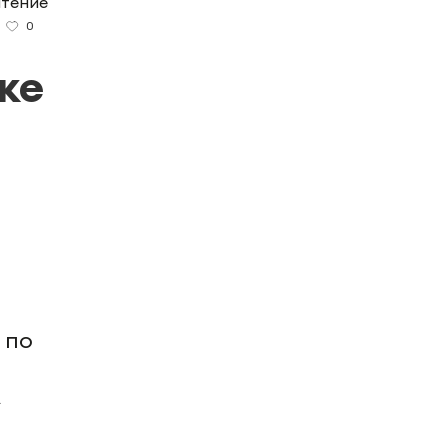
чтение
0
ке
 по