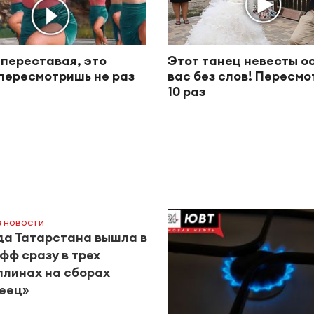
 переставая, это
Этот танец невесты о
пересмотришь не раз
вас без слов! Пересм
10 раз
 новости
а Татарстана вышла в
фф сразу в трех
линах на сборах
еец»