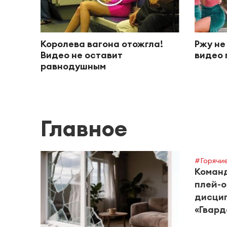
Королева вагона отожгла!
Ржу не
Видео не оставит
видео 
равнодушным
Главное
#Горячие
Команд
плей-о
дисцип
«Гвард