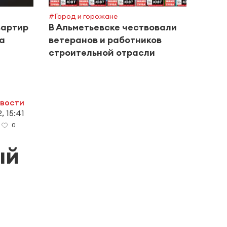
#Город и горожане
#Поле
вартир
В Альметьевске чествовали
Межд
за
ветеранов и работников
инте
строительной отрасли
дома
овости
, 15:41
0
ый