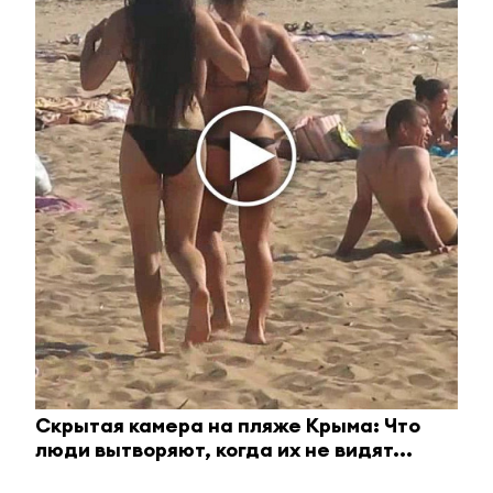
►
Узнавайте все новости первыми – подпишитесь на
телеграм-канал
ЮВТ-24!
Оставьте реакцию на
прочитанный
материал
Скрытая камера на пляже Крыма: Что
0
0
0
0
0
люди вытворяют, когда их не видят...