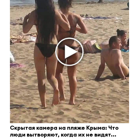
городских пространств и 1 – в районе.
На всё лето городская среда Альметьевска
станет еще и культурной. Каждое из
общественных пространств города
превратится в концертную площадку для
Скрытая камера на пляже Крыма: Что
артистов не только районной
люди вытворяют, когда их не видят...
самодеятельности, но и для гостей из других