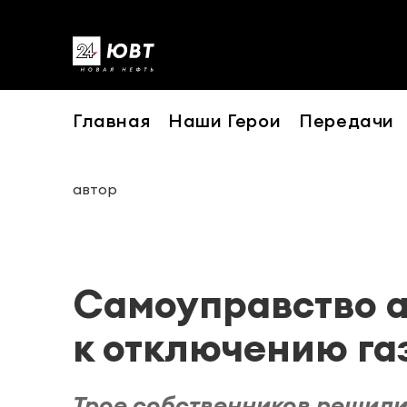
Главная
Наши Герои
Передачи
автор
Самоуправство а
к отключению га
Трое собственников решили