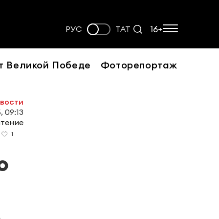
16+
РУС
ТАТ
т Великой Победе
Фоторепортаж
овости
, 09:13
чтение
1
о
е