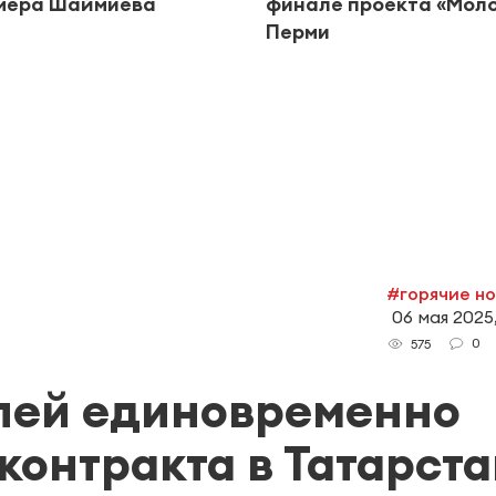
мера Шаймиева
финале проекта «Моло
Перми
#горячие н
06 мая 2025
0
575
блей единовременно
контракта в Татарст