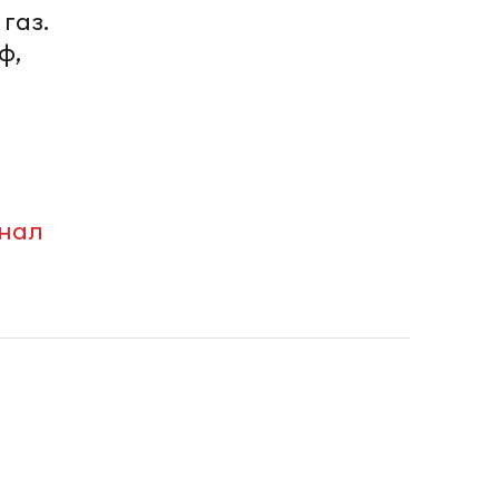
газ.
ф,
анал