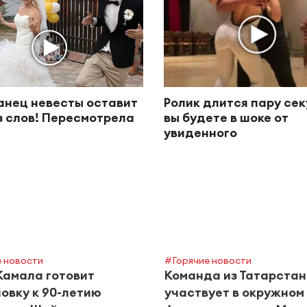
анец невесты оставит
Ролик длится пару сек
з слов! Пересмотрела
вы будете в шоке от
увиденного
 новости
#Горячие новости
Камала готовит
Команда из Татарста
овку к 90-летию
участвует в окружном