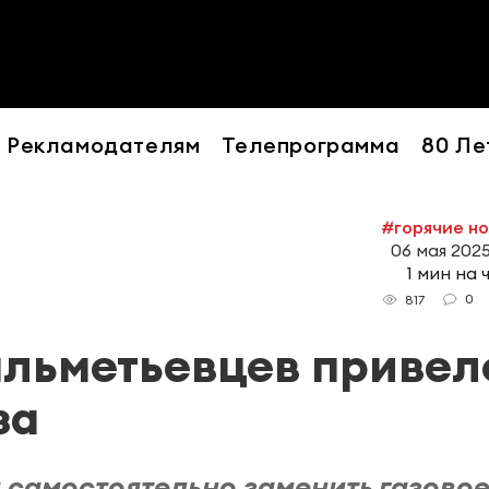
Рекламодателям
Телепрограмма
80 Ле
#горячие н
06 мая 2025
1 мин на 
0
817
льметьевцев привел
за
 самостоятельно заменить газово