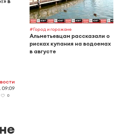
Т» в
#Город и горожане
#Горяч
Альметьевцам рассказали о
В Та
рисках купания на водоемах
малы
в августе
бата
овости
, 09:09
0
ане