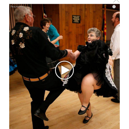
i
Королева вагона отожгла! Видео не оставит
равнодушным
i