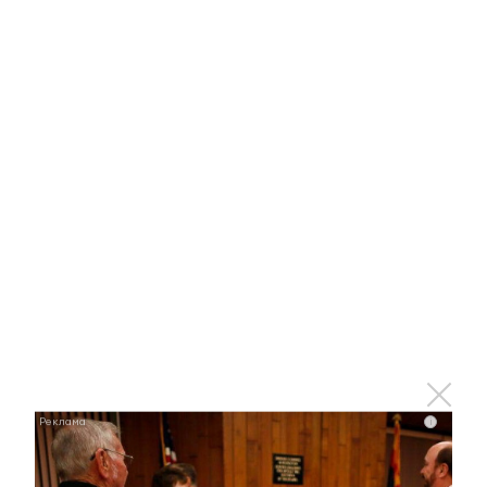
Королева вагона отожгла! Видео не оставит
равнодушным
i
i