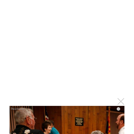
Ржу не переставая, это видео пересмотришь не
раз
i
i