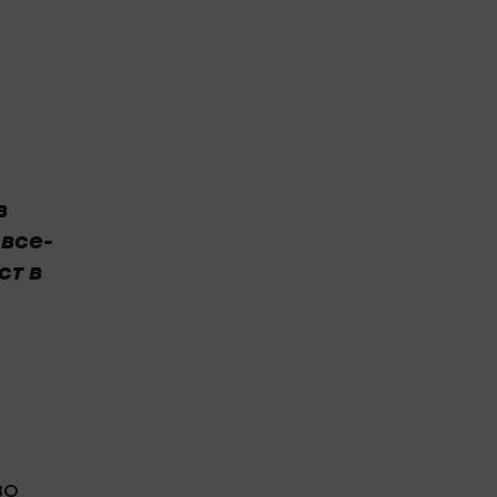
в
все-
ст в
во