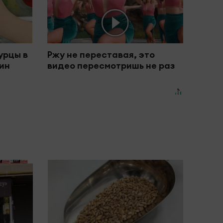
урцы в
Ржу не переставая, это
дин
видео пересмотришь не раз
#Горяч
Студ
прин
Всер