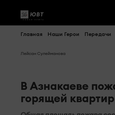
Главная
Наши Герои
Передачи
Лейсан Сулейманова
В Азнакаеве пож
горящей кварти
Общая площадь пожара сост