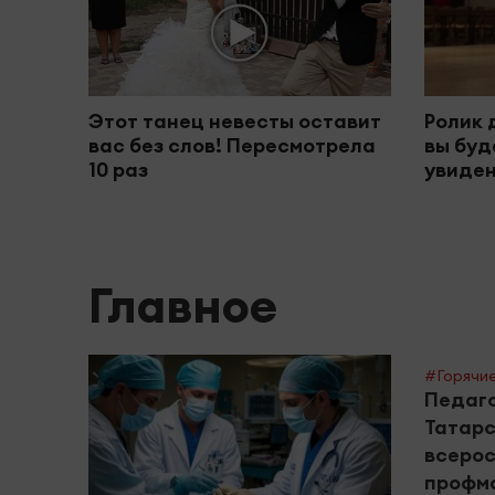
Этот танец невесты оставит
Ролик 
вас без слов! Пересмотрела
вы буд
10 раз
увиден
Главное
#Горячие
Педаг
Татарс
всерос
профм