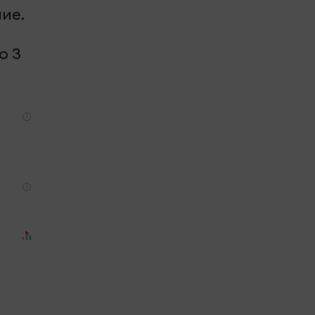
ие.
о 3
i
i
м