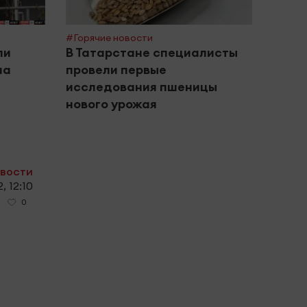
#Горячие новости
ли
В Татарстане специалисты
на
провели первые
исследования пшеницы
нового урожая
овости
, 12:10
0