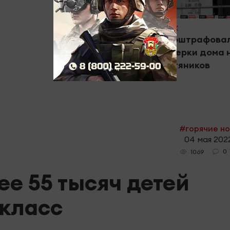
#Новости ЖКХ
УК «Алсу» оштрафова
после проверки дома 
улице Нефтяников
#горячие н
04 мая 2022
0
1069
ее 55 тысяч детей
 класс