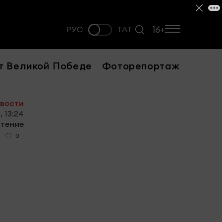
16+
РУС
ТАТ
т Великой Победе
Фоторепортаж
овости
, 13:24
чтение
0