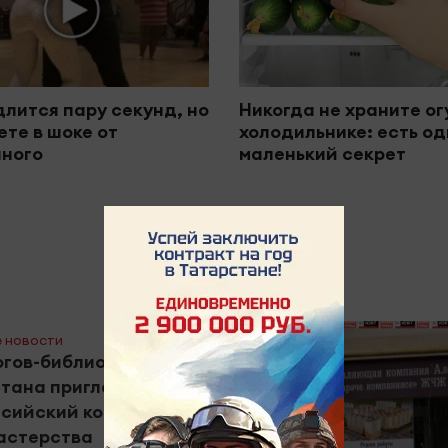
длится пару секунд, но
Никогда не храните ог
ете в шоке от
холодильнике: есть о
ного
маленький секрет
 новости
огов-библиотекарей
тана пригласили на
сийский конкурс
астерства