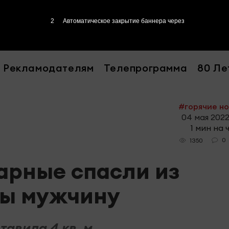
1
Автоматическое закрытие баннера через
Рекламодателям
Телепрограмма
80 Ле
#горячие н
04 мая 2022
1 мин на 
0
1350
арные спасли из
ры мужчину
авила 4 кв. м.