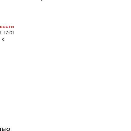
овости
, 17:01
0
чью