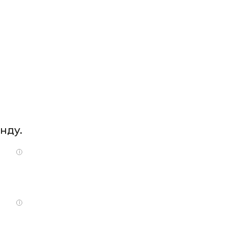
нду.
i
i