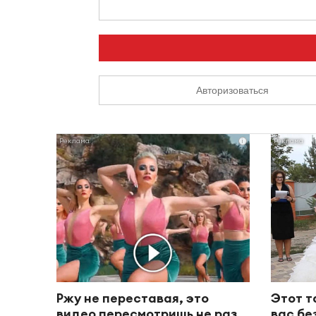
Авторизоваться
i
Ржу не переставая, это
Этот т
видео пересмотришь не раз
вас бе