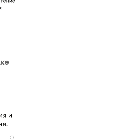
чтение
0
ке
ия и
ия.
i