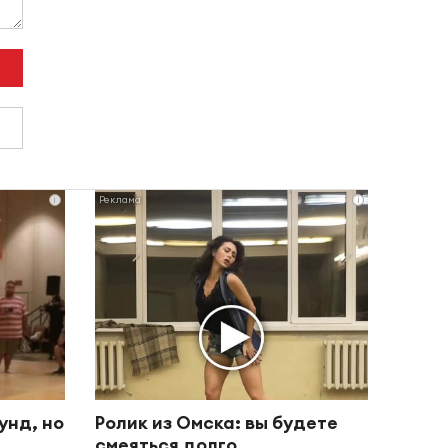
i
i
унд, но
Ролик из Омска: вы будете
смеяться долго