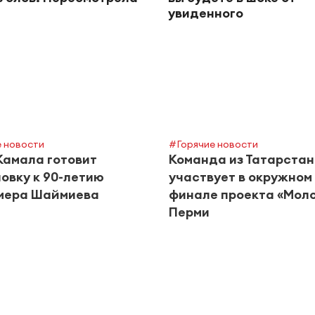
увиденного
 новости
#Горячие новости
Камала готовит
Команда из Татарста
овку к 90-летию
участвует в окружном
мера Шаймиева
финале проекта «Моло
Перми