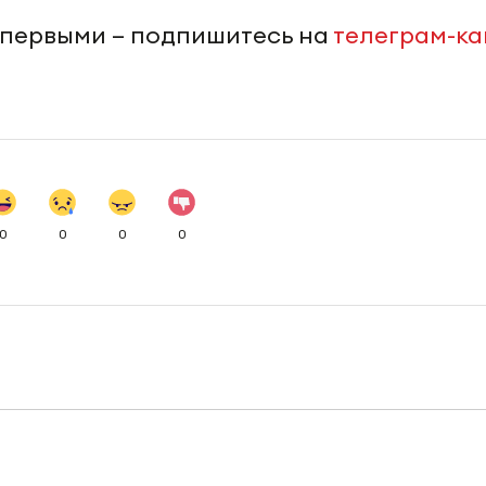
 первыми – подпишитесь на
телеграм-к
0
0
0
0