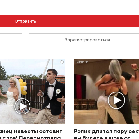
Отправить
Зарегистрироваться
i
анец невесты оставит
Ролик длится пару сек
з слов! Пересмотрела
вы будете в шоке от