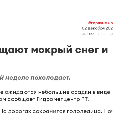
#горячие н
02 декабря 2021
0
1236
ещают мокрый снег и
й неделе похолодает.
ане ожидаются небольшие осадки в виде
том сообщает Гидрометцентр РТ.
 На дорогах сохранится гололедица. Но