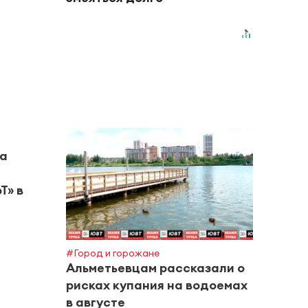
на
Т» в
#Город и горожане
#Горяч
Альметьевцам рассказали о
В Та
рисках купания на водоемах
малы
в августе
бата