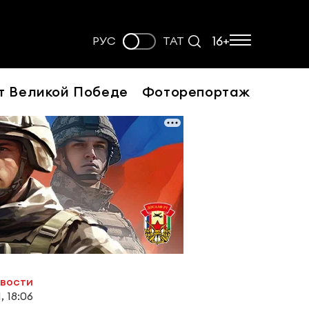
16+
РУС
ТАТ
т Великой Победе
Фоторепортаж
овости
, 18:06