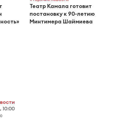
т
Театр Камала готовит
Кома
н
постановку к 90-летию
учас
ность»
Минтимера Шаймиева
фина
Перм
овости
, 10:00
0