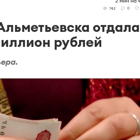
2 мин на 
0
742
Альметьевска отдала
миллион рублей
ьера.