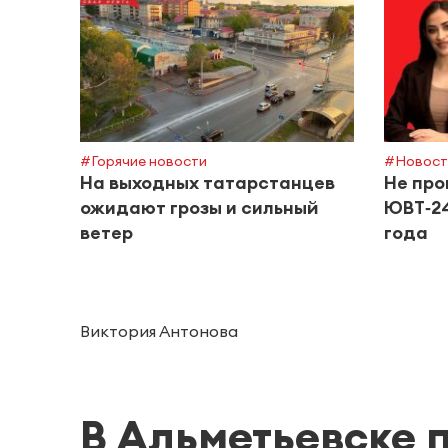
#Горячие новости
#Новост
На выходных татарстанцев
Не про
ожидают грозы и сильный
ЮВТ‑24
ветер
года
Виктория Антонова
В Альметьевске 