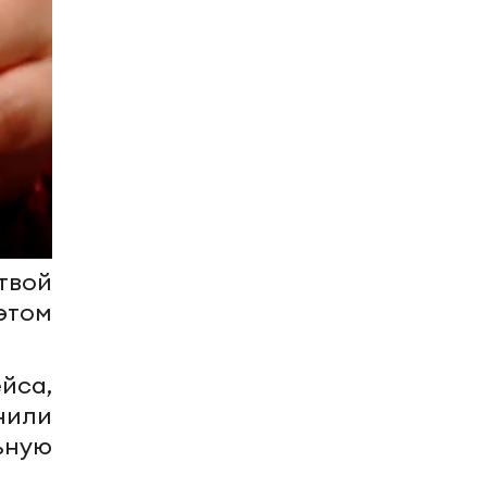
твой
этом
йса,
нили
ную