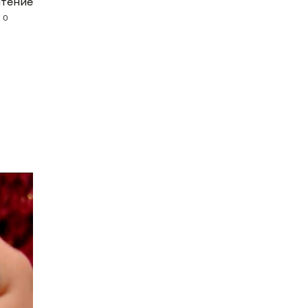
чтение
0