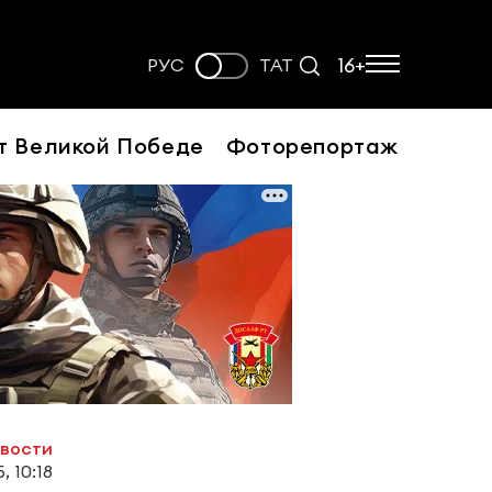
16+
РУС
ТАТ
т Великой Победе
Фоторепортаж
овости
, 10:18