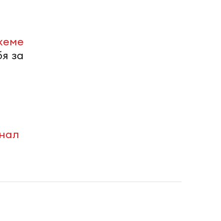
хеме
я за
анал