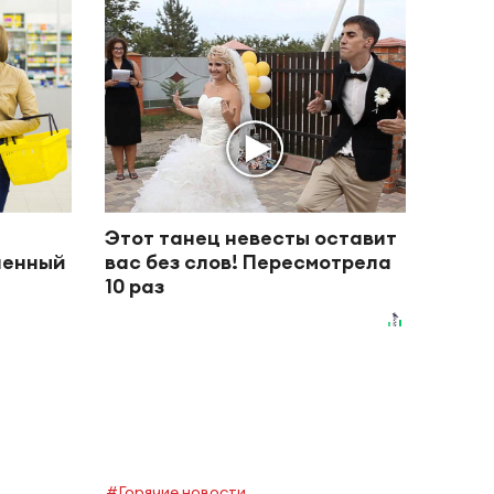
Этот танец невесты оставит
пленный
вас без слов! Пересмотрела
10 раз
#Горячие новости
#Горяч