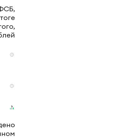
ФСБ,
тоге
ого,
блей
i
i
дено
пном