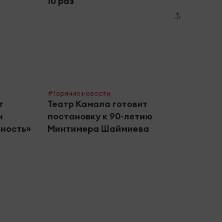
10 раз
#Горячие новости
#Горяч
т
Театр Камала готовит
Кома
н
постановку к 90-летию
учас
ность»
Минтимера Шаймиева
фина
Перм