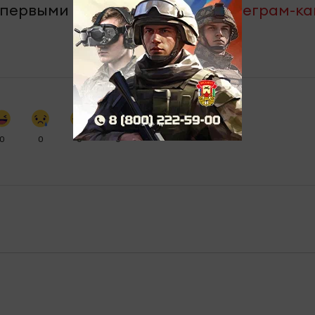
 первыми – подпишитесь на
телеграм-к
0
0
0
0