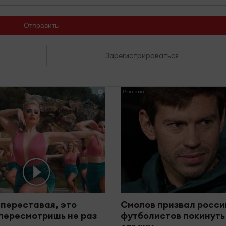
Отправить
Зарегистрироваться
i
 переставая, это
Смолов призвал росси
пересмотришь не раз
футболистов покинуть