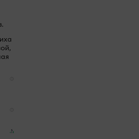
.
тиха
ой,
ная
i
i