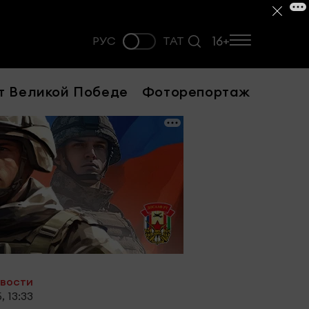
16+
РУС
ТАТ
т Великой Победе
Фоторепортаж
овости
, 13:33