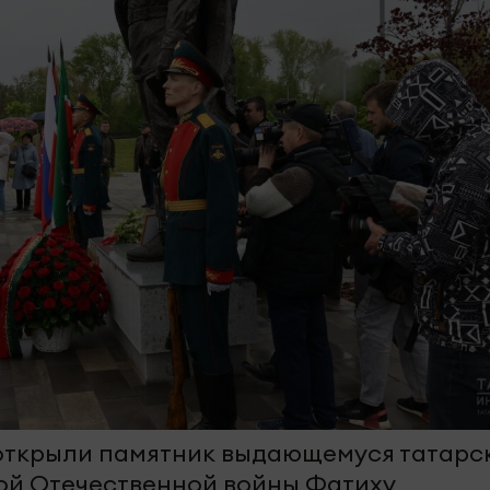
 открыли памятник выдающемуся татарс
кой Отечественной войны Фатиху