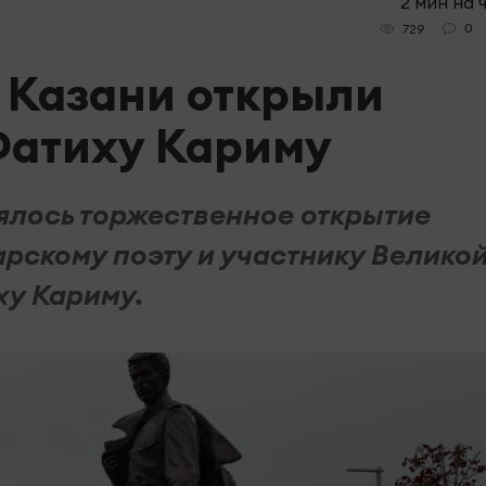
2 мин на 
0
729
в Казани открыли
Фатиху Кариму
оялось торжественное открытие
рскому поэту и участнику Велико
у Кариму.