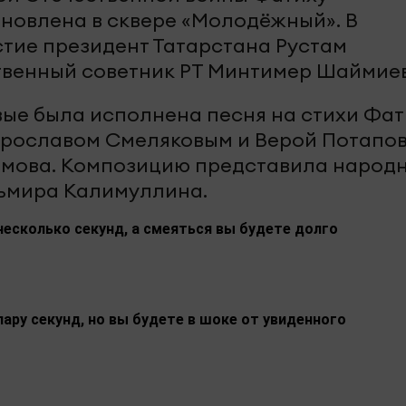
ановлена в сквере «Молодёжный». В
тие президент Татарстана Рустам
твенный советник РТ Минтимер Шаймиев
ые была исполнена песня на стихи Фа
Ярославом Смеляковым и Верой Потапов
амова. Композицию представила народ
льмира Калимуллина.
несколько секунд, а смеяться вы будете долго
пару секунд, но вы будете в шоке от увиденного