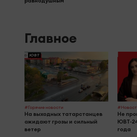
равнодушным
Главное
#Горячие новости
#Новост
На выходных татарстанцев
Не про
ожидают грозы и сильный
ЮВТ‑24
ветер
года