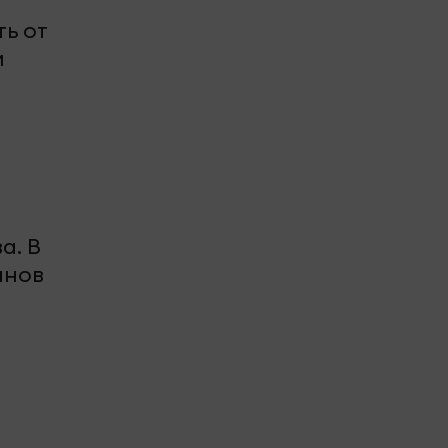
ть от
м
а. В
анов