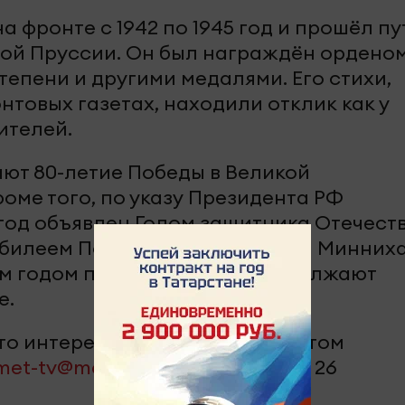
 фронте с 1942 по 1945 год и прошёл пу
ой Пруссии. Он был награждён ордено
тепени и другими медалями. Его стихи,
товых газетах, находили отклик как у
ителей.
ают 80-летие Победы в Великой
оме того, по указу Президента РФ
год объявлен Годом защитника Отечеств
билеем Победы Раис РТ Рустам Минних
ым годом потомки героев продолжают
е.
-то интересное? Сообщите об этом
met-tv@mail.ru
или + 7 917 255 40 26