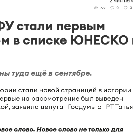
2 мин на 
0
0
777
ФУ стали первым
ом в списке ЮНЕСКО 
ы туда ещё в сентябре.
ории стали новой страницей в истории
первые на рассмотрение был выведен
кой, заявила депутат Госдумы от РТ Тать
вое слово. Новое слово не только для