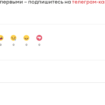
 первыми – подпишитесь на
телеграм-к
0
0
0
0