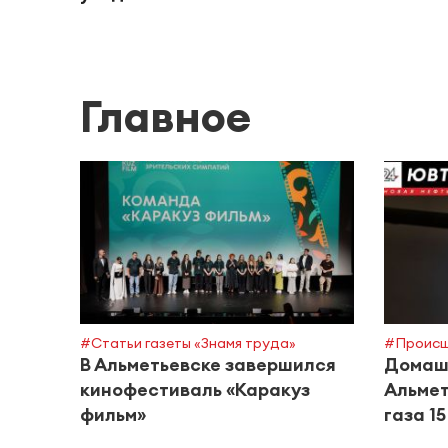
Главное
#Статьи газеты «Знамя труда»
#Происш
В Альметьевске завершился
Домашн
кинофестиваль «Каракуз
Альмет
фильм»
газа 1