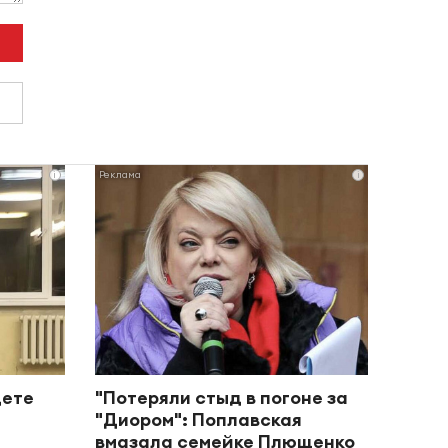
i
i
дете
"Потеряли стыд в погоне за
"Диором": Поплавская
вмазала семейке Плющенко