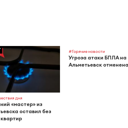
#Горячие новости
Угроза атаки БПЛА на
Альметьевск отменен
ествия дня
ий «мастер» из
ьевска оставил без
5 квартир