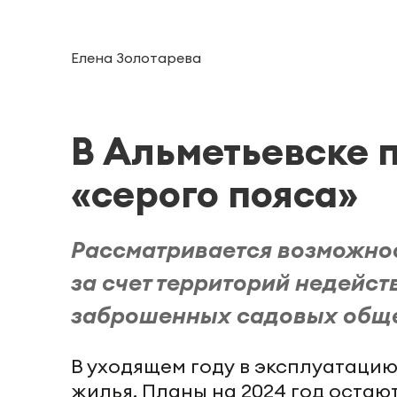
Елена Золотарева
В Альметьевске 
«серого пояса»
Рассматривается возможнос
за счет территорий недейс
заброшенных садовых обще
В уходящем году в эксплуатацию
жилья. Планы на 2024 год остают