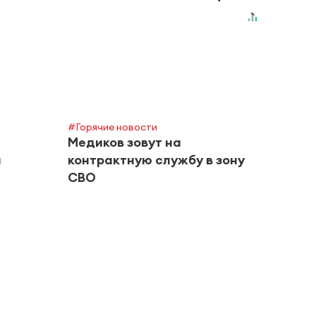
#Горячие новости
#Горяч
Медиков зовут на
Инст
а
контрактную службу в зону
пров
СВО
квар