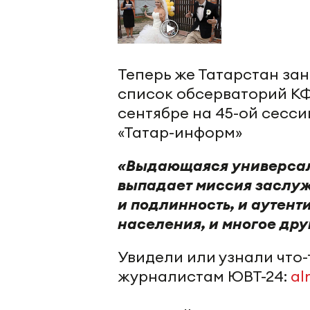
Теперь же Татарстан за
список обсерваторий КФ
сентябре на 45-ой сесс
«Татар-информ»
«Выдающаяся универсаль
выпадает миссия заслужи
и подлинность, и аутент
населения, и многое др
Увидели или узнали что
журналистам ЮВТ-24:
al