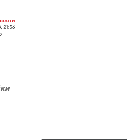
овости
, 21:56
0
йки