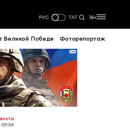
16+
РУС
ТАТ
т Великой Победе
Фоторепортаж
овости
 09:34