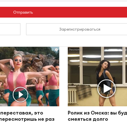
Отправить
Зарегистрироваться
i
 переставая, это
Ролик из Омска: вы бу
пересмотришь не раз
смеяться долго