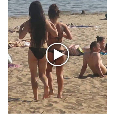
команде можно громко поддерживаю ее на
стадионе, то на выборах необходимо прийти и
проголосовать. Высокие проценты явки говорят
нам о том, что „матч интересный“!» — заявил он.
В опросе, который проводился 14 августа 2021
года, приняли участие 1838 татарстанцев в
возрасте 18 лет и старше методом
телефонного опроса по всей территории
Татарстана.
Респондентам задавали вопросы: «В единый
день голосования 19 сентября 2021 г. состоятся
выборы Депутатов Государственной Думы РФ.
Примете ли Вы участие в голосовании?» и
«Если говорить в целом, Вы довольны или не
довольны нынешней ситуацией в Татарстане?».
Максимальная статистическая погрешность не
превышает 2,27%. Опрос проведен по заказу