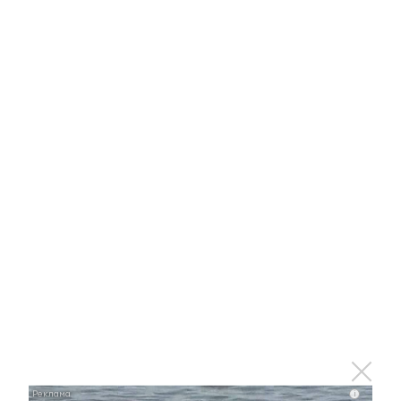
высокого уровня как политической, так и
правовой культуры. «Доверие властям
Татарстана — это одна из составляющих
традиционно высокой явки на выборы, но не
запредельной, как в ряде регионов, потому что
является отражением реального интереса к
политическим процессам», — сказала она.
«Татарстанцы понимают всю ценность
избирательного процесса и поэтому
проявляют активную политическую
позицию, что выражается в традиционно
высокой явке», — уверена политолог.
Доцент же кафедры политологии Виктор
Сидоров разглядел в готовности татарстанцев
голосовать не только доверие к политической
системе, но и заинтересованность в победе
«своих» партий. «И если в футболе помочь
i