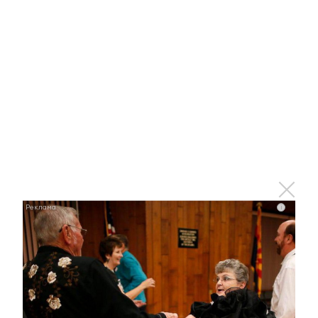
i
i
Ржу не переставая, это видео пересмотришь не
раз