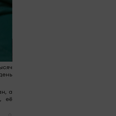
ысяч
день
н, а
, её
i