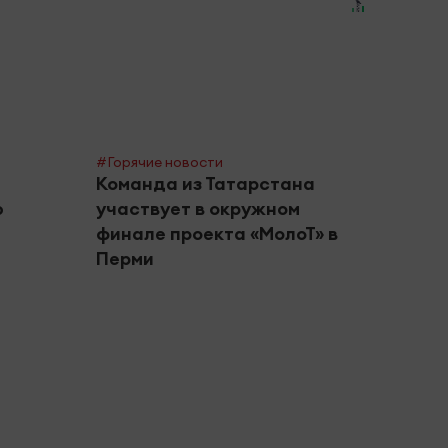
#Горячие новости
Команда из Татарстана
ю
участвует в окружном
финале проекта «МолоТ» в
Перми
#Город
Альм
риск
в авг