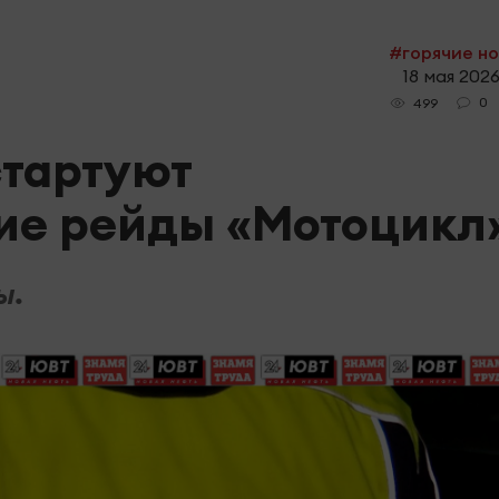
#горячие н
18 мая 2026
0
499
стартуют
ие рейды «Мотоцикл
ы.