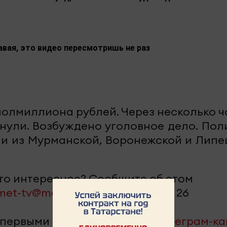
авая, это видео пересмотришь не раз
олмиллиона рублей. Через несколько ч
анули. Возбуждено уголовное дело. Пол
ли из Мурманской, Воронежской и Липе
-то интересное? Сообщите об этом
met-tv@mail.ru
или + 7 917 255 40 26
 первыми – подпишитесь на
телеграм-к