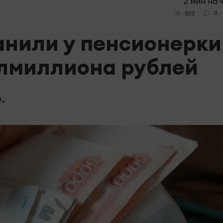
2 мин на 
0
502
нили у пенсионерки
олмиллиона рублей
.