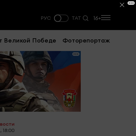
16+
РУС
ТАТ
т Великой Победе
Фоторепортаж
овости
, 18:00