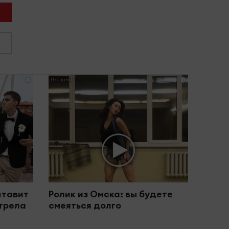
i
i
ставит
Ролик из Омска: вы будете
отрела
смеяться долго