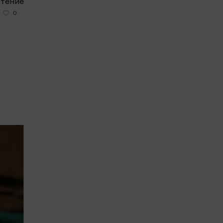
чтение
0