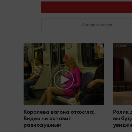
Авторизоваться
i
Королева вагона отожгла!
Ролик 
Видео не оставит
вы буд
равнодушным
увиден