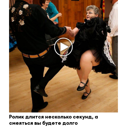
телеграм-канал
ЮВТ-24!
Оставьте реакцию на
прочитанный
материал
0
0
0
0
0
Ролик длится несколько секунд, а
смеяться вы будете долго