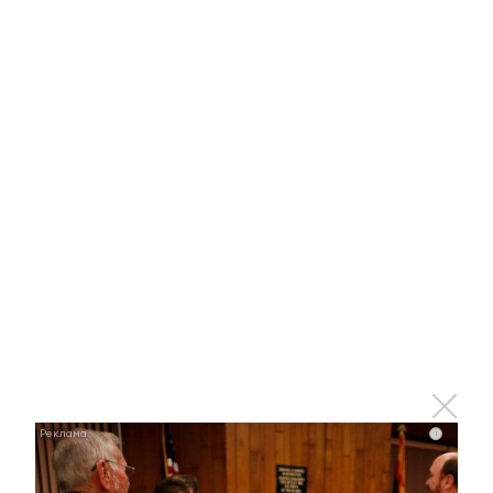
техники. В ближайшее время в Татарстане
будут введены два завода по производству
сжиженного природного газа», — сообщил
Президент РТ.
По убеждению Рустама Минниханова,
«целесообразно включить в федеральные
программы субсидирование перевода
техники на СПГ и строительство КриоАЗС».
Реализация национальных проектов в России
началась с 2019 года, их инициатором выступил
Президент РФ Владимир Путин.
Увидели или узнали что-то интересное? Сообщите об
этом журналистам ЮВТ-24:
almet-tv@mail.ru
или + 7 917
255 40 26
i
►
Узнавайте все новости первыми – подпишитесь на