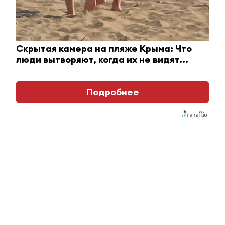
Скрытая камера на пляже Крыма: Что
люди вытворяют, когда их не видят...
Подробнее
Скрытые признаки рака: на такое никто не
обращает внимание, а зря!
Главное
#Горячие 
Казань вп