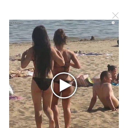
i
В Тюмени вода в Туре поднялась до 886 см:
подтоплены десятки домов
i