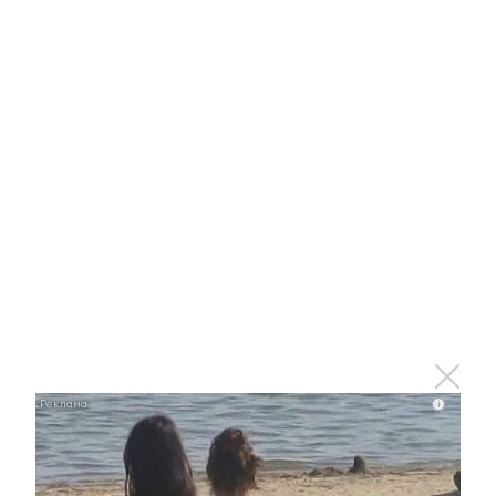
i
Ролик из Омска: вы будете смеяться долго
i
i