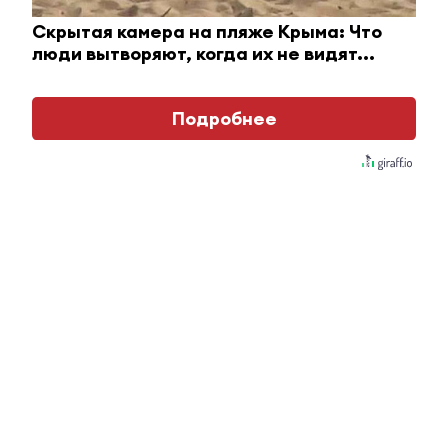
безопасность»
в Перми
Скрытая камера на пляже Крыма: Что
люди вытворяют, когда их не видят...
Подробнее
Виктория Антонова
#горячие новости
08 июля 2026, 08:48
0
0
467
Гороскоп на 8 июля для всех знаков
зодиака: кого ждёт удача, а кому
стоит быть осторожнее
Астрологи считают, что 8 июля станет днём новых
возможностей.