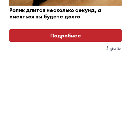
Ролик длится несколько секунд, а
смеяться вы будете долго
Подробнее
Ролик из Омска: вы будете смеяться долго
Главное
#Горячие 
Команда 
вышла в п
в трех ди