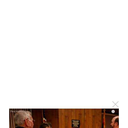
i
i
Королева вагона отожгла! Видео не оставит
равнодушным