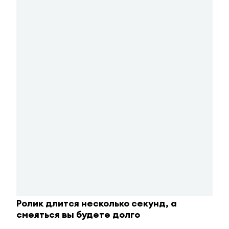
Ржу не переставая, это видео пересмотришь не
раз
i
Ролик длится несколько секунд, а
смеяться вы будете долго