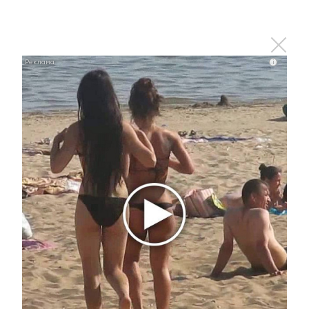
i
Королева вагона отожгла! Видео не оставит
равнодушным
i