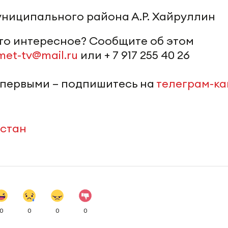
униципального района А.Р. Хайруллин
-то интересное? Сообщите об этом
met-tv@mail.ru
или + 7 917 255 40 26
 первыми – подпишитесь на
телеграм-к
рстан
0
0
0
0