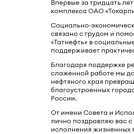
Впервые за тридцать ле
комплекса ОАО «Токарли
Социально-экономическ
связано с трудом и пом
«Татнефть» в социальны
поддерживает практичес
Благодаря поддержке ре
слаженной работе мы до
нефтяного края превращ
благоустроенных городов
России.
От имени Совета и Испо
лично поздравляю вас с
исполнения жизненных п