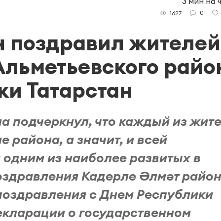
3 мин на 
0
1627
н поздравил жителей
Альметьевского райо
ки Татарстан
на подчеркнул, что каждый из жит
е района, а значит, и всей
 одним из наиболее развитых в
поздравления Кадерле Әлмәт райо
поздравления с Днем Республики
Декларации о государственном