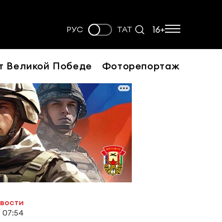
16+
РУС
ТАТ
т Великой Победе
Фоторепортаж
овости
, 07:54