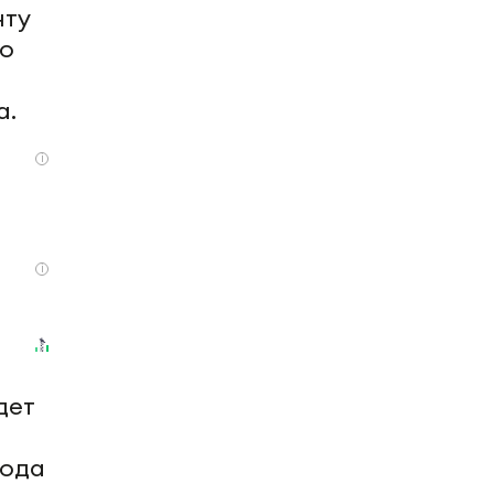
нту
По
а.
i
i
дет
года