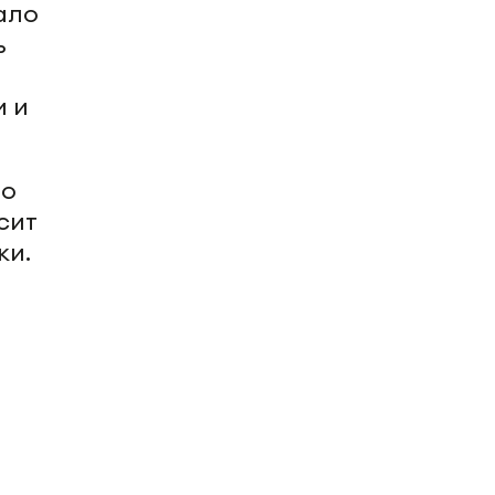
ало
ь
и и
но
сит
ки.