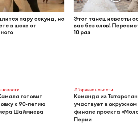
длится пару секунд, но
Этот танец невесты о
ете в шоке от
вас без слов! Пересм
ного
10 раз
 новости
#Горячие новости
Камала готовит
Команда из Татарста
овку к 90-летию
участвует в окружном
мера Шаймиева
финале проекта «Моло
Перми