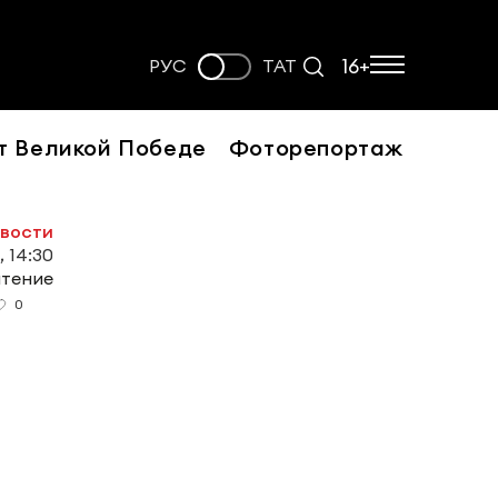
16+
РУС
ТАТ
т Великой Победе
Фоторепортаж
овости
, 14:30
чтение
0