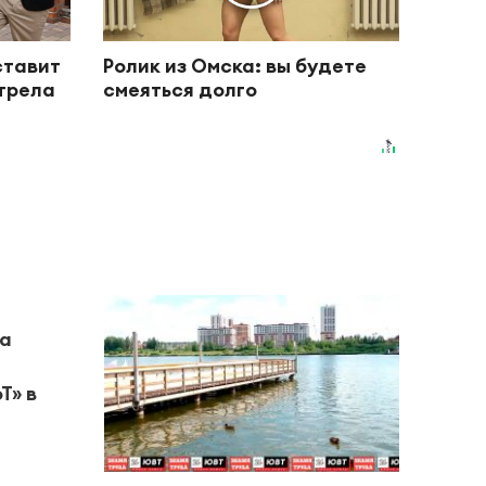
ставит
Ролик из Омска: вы будете
отрела
смеяться долго
на
Т» в