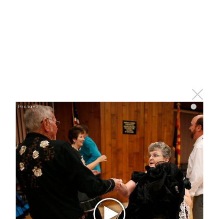
Королева вагона отожгла! Видео не оставит
равнодушным
i
i