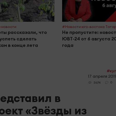
 новости
#Новости юго-востока Тата
ты рассказали, что
Не пропустите: новос
успеть сделать
ЮВТ‑24 от 6 августа 2
ам в конце лета
года
#ку
17 апреля 2019
0
3674
редставил в
оект «Звёзды из