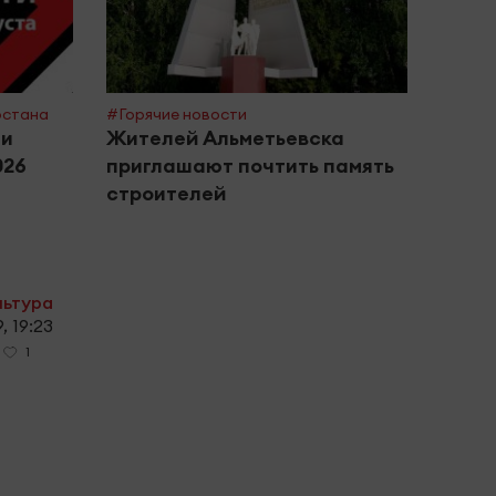
рстана
#Горячие новости
#Поле
ти
Жителей Альметьевска
Росп
026
приглашают почтить память
сове
строителей
басс
льтура
, 19:23
1