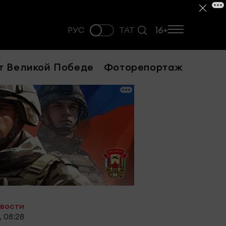
16+
РУС
ТАТ
т Великой Победе
Фоторепортаж
овости
, 08:28