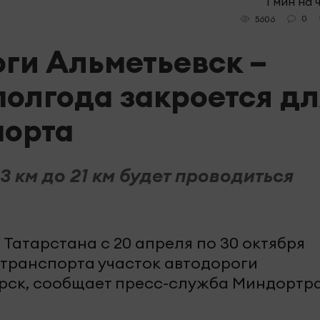
1 мин на 
0
5606
оги Альметьевск –
полгода закроется дл
порта
,3 км до 21 км будет проводиться
Татарстана с 20 апреля по 30 октября
 транспорта участок автодороги
орск, сообщает пресс-служба Миндортр