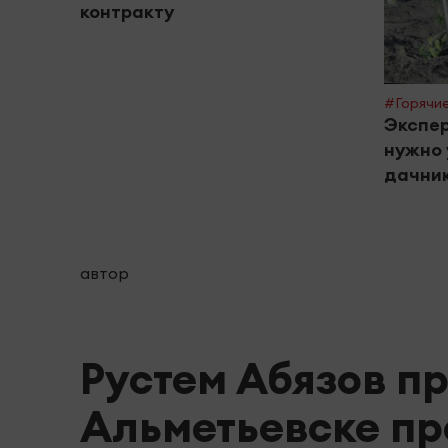
контракту
#Горячие
Экспер
нужно 
дачник
автор
Рустем Абязов п
Альметьевске пр