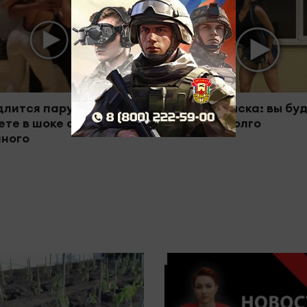
длится пару секунд, но
Ролик из Омска: вы бу
ете в шоке от
смеяться долго
ного