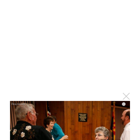
i
i
Этот танец невесты оставит вас без слов!
Пересмотрела 10 раз
i