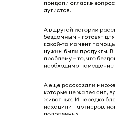
придали огласке вопрос
аутистов.
А в другой истории расс
бездомным – готовят для
какой-то момент помощь
нужны были продукты. В
проблему – то, что без
необходимо помещение 
А еще рассказали множе
которые не жалея сил, в
животных. И нередко б
находили партнеров, но
подопечных.