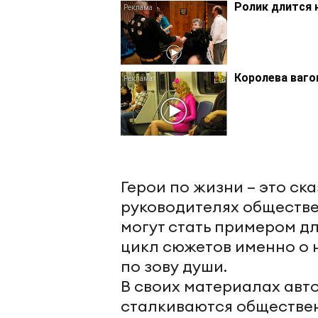
Ролик длится 
Королева ваго
Герои по жизни – это ск
руководителях обществе
могут стать примером д
цикл сюжетов именно о н
по зову души.
В своих материалах авт
сталкиваются обществен