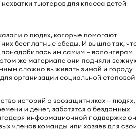
 нехватки тьютеров для класса детей-
казали о людях, которые помогают
 них бесплатные обеды. И вышло так, что
 понадобилась им самим – волонтерам
 этом же материале они подняли важну
домным сложно выживать зимой и городу
для организации социальной столово
ство историй о зоозащитниках – людях,
ремени и денег, заботятся о бездомных
лагодаря информационной поддержке о
вых членов команды или хозяев для сво