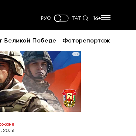
16+
РУС
ТАТ
т Великой Победе
Фоторепортаж
рожане
, 20:16